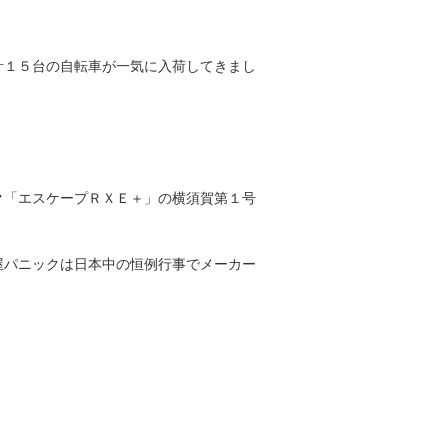
計１５台の自転車が一気に入荷してきまし
ク「エスケープＲＸＥ＋」の横須賀第１号
屋パニックは日本中の恒例行事でメーカー
。