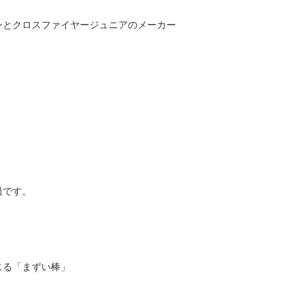
ンとクロスファイヤージュニアのメーカー
過です。
じる「まずい棒」