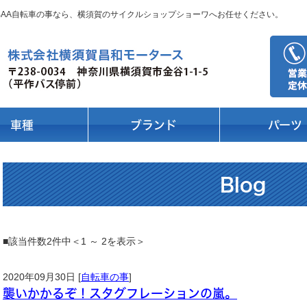
 BAA自転車の事なら、横須賀のサイクルショップショーワへお任せください。
車種
ブランド
パーツ
Blog
■該当件数2件中＜1 ～ 2を表示＞
2020年09月30日 [
自転車の事
]
襲いかかるぞ！スタグフレーションの嵐。