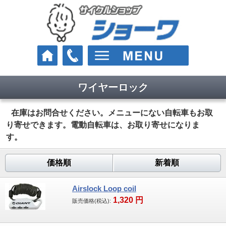
ワイヤーロック
車種
クロスバイク
在庫はお問合せください。メニューにない自転車もお取
り寄せできます。電動自転車は、お取り寄せになりま
ロードバイク
す。
マウンテンバイク
価格順
新着順
Eバイク（電動スポーツ車）
Airslock Loop coil
1,320
円
街乗り・通学・お買い物
販売価格(税込):
電動アシスト