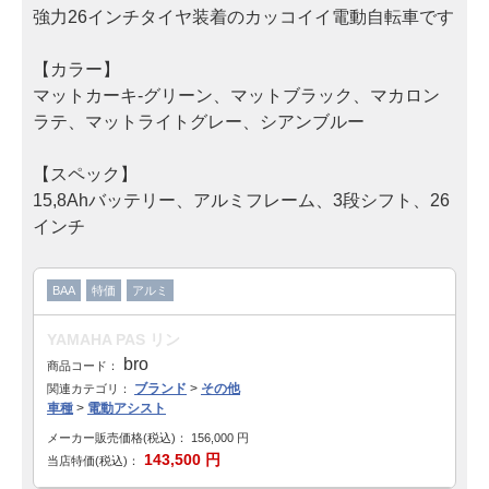
強力26インチタイヤ装着のカッコイイ電動自転車です
子供車
【カラー】
ブランド
マットカーキ-グリーン、マットブラック、マカロン
ラテ、マットライトグレー、シアンブルー
GIANT
【スペック】
MERIDA・MIYATA
15,8Ahバッテリー、アルミフレーム、3段シフト、26
インチ
KhodaaBloom・HODAKA
RALEIGH・ARAYA
BAA
特価
アルミ
WALKRIDE
YAMAHA PAS リン
bro
商品コード：
BRIDGESTONE・ANCHOR
ブランド
>
その他
関連カテゴリ：
車種
>
電動アシスト
GT Bicycles・FELT
メーカー販売価格(税込)：
156,000
円
143,500
円
当店特価(税込)：
SAKAMOTO TECHNO