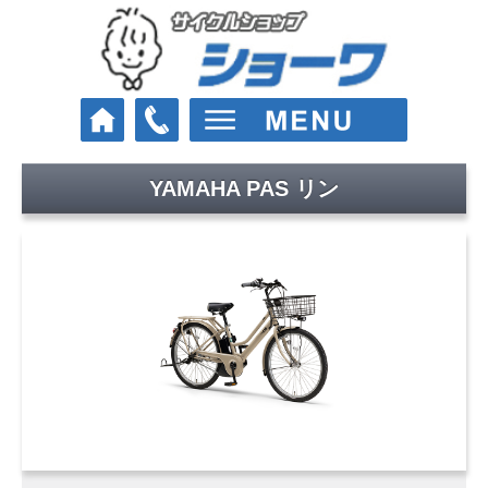
YAMAHA PAS リン
車種
クロスバイク
ロードバイク
マウンテンバイク
Eバイク（電動スポーツ車）
街乗り・通学・お買い物
電動アシスト