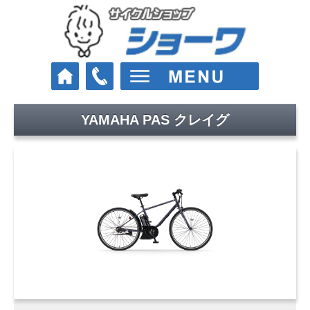
YAMAHA PAS クレイグ
車種
クロスバイク
ロードバイク
マウンテンバイク
Eバイク（電動スポーツ車）
街乗り・通学・お買い物
電動アシスト