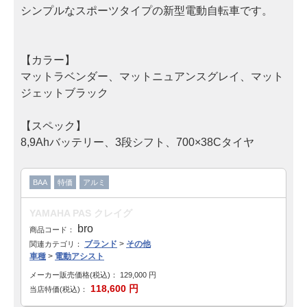
シンプルなスポーツタイプの新型電動自転車です。
子供車
ブランド
【カラー】
マットラベンダー、マットニュアンスグレイ、マット
GIANT
ジェットブラック
MERIDA・MIYATA
【スペック】
8,9Ahバッテリー、3段シフト、700×38Cタイヤ
KhodaaBloom・HODAKA
RALEIGH・ARAYA
BAA
特価
アルミ
WALKRIDE
YAMAHA PAS クレイグ
bro
商品コード：
BRIDGESTONE・ANCHOR
ブランド
>
その他
関連カテゴリ：
車種
>
電動アシスト
GT Bicycles・FELT
メーカー販売価格(税込)：
129,000
円
118,600
円
当店特価(税込)：
SAKAMOTO TECHNO