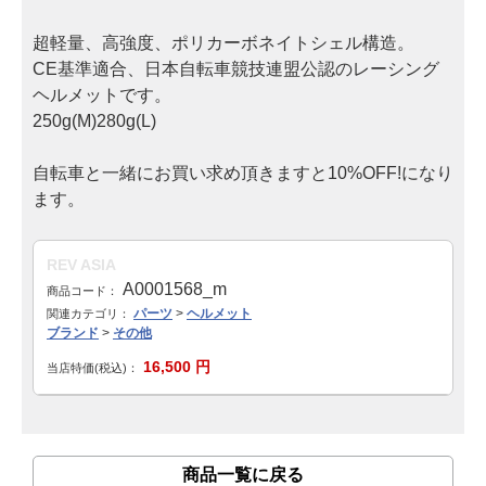
超軽量、高強度、ポリカーボネイトシェル構造。
子供車
CE基準適合、日本自転車競技連盟公認のレーシング
ブランド
ヘルメットです。
250g(M)280g(L)
GIANT
自転車と一緒にお買い求め頂きますと10%OFF!になり
MERIDA・MIYATA
ます。
KhodaaBloom・HODAKA
REV ASIA
RALEIGH・ARAYA
A0001568_m
商品コード：
パーツ
>
ヘルメット
関連カテゴリ：
ブランド
>
その他
WALKRIDE
16,500
円
当店特価(税込)：
BRIDGESTONE・ANCHOR
GT Bicycles・FELT
商品一覧に戻る
SAKAMOTO TECHNO