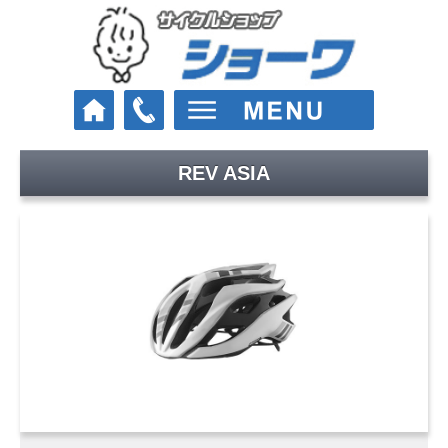
REV ASIA
車種
クロスバイク
ロードバイク
マウンテンバイク
Eバイク（電動スポーツ車）
街乗り・通学・お買い物
電動アシスト