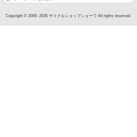
子供車
Copyright © 2005- 2026 サイクルショップショーワ All rights reserved.
ブランド
GIANT
MERIDA・MIYATA
KhodaaBloom・HODAKA
RALEIGH・ARAYA
WALKRIDE
BRIDGESTONE・ANCHOR
GT Bicycles・FELT
SAKAMOTO TECHNO