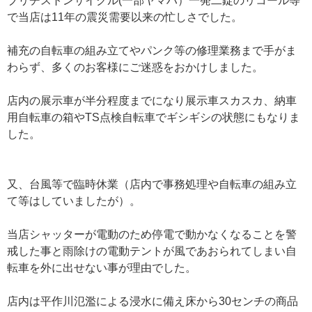
ブリヂストンサイクル(一部ヤマハ）一発二錠のリコール等
で当店は11年の震災需要以来の忙しさでした。
補充の自転車の組み立てやパンク等の修理業務まで手がま
わらず、多くのお客様にご迷惑をおかけしました。
店内の展示車が半分程度までになり展示車スカスカ、納車
用自転車の箱やTS点検自転車でギシギシの状態にもなりま
した。
又、台風等で臨時休業（店内で事務処理や自転車の組み立
て等はしていましたが）。
当店シャッターが電動のため停電で動かなくなることを警
戒した事と雨除けの電動テントが風であおられてしまい自
転車を外に出せない事が理由でした。
店内は平作川氾濫による浸水に備え床から30センチの商品