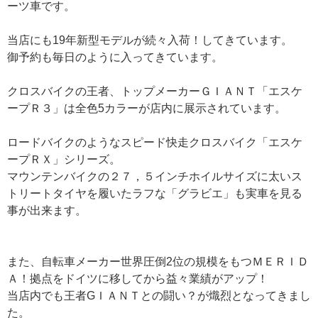
ーツ車です。
当店にも19年新型モデルが続々入荷！してきています。
御予約も毎日のように入ってきています。
クロスバイクの王者、トップメーカーＧＩＡＮＴ「エスケ
ープＲ３」は全色5カラーが店内に展示されています。
ロードバイクのようなスピード快走クロスバイク「エスケ
ープＲＸ」シリーズ。
マウンテンバイクの２７，５インチホイルサイズに太いス
トリートタイヤを履いたラフな「グラビエ」も実車を見る
事が出来ます。
また、自転車メーカー世界圧倒2位の規模をもつＭＥＲＩＤ
Ａ！拠点をドイツに移してから益々業績がアップ！
当店内でも王者GＩＡＮＴとの闘い？が熾烈となってきまし
た。