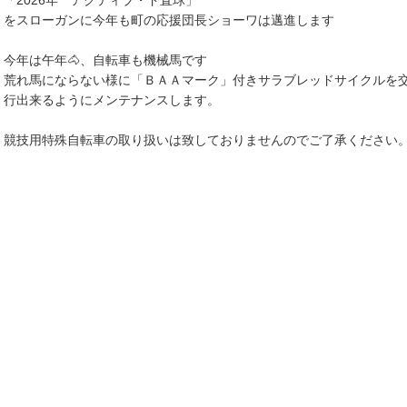
「2026年 アクティブ・ド直球」
をスローガンに今年も町の応援団長ショーワは邁進します
今年は午年🐴、自転車も機械馬です
荒れ馬にならない様に「ＢＡＡマーク」付きサラブレッドサイクルを
行出来るようにメンテナンスします。
競技用特殊自転車の取り扱いは致しておりませんのでご了承ください