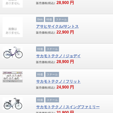
28,900
円
販売価格(税込):
サイクルバック
BAA
特価
スチール
グリップ・バーテープ
アサヒサイクル/サントス
22,900
円
販売価格(税込):
ペダル
タイヤ・チューブ
特価
スチール
サカモトテクノ / ジョデイ
ケミカル製品
28,900
円
販売価格(税込):
その他
特価
スチール
店舗案内
サカモトテクノ / フリット
24,900
円
販売価格(税込):
取扱いメーカー一覧
特価
スチール
お客様が投稿する！私、自転車を楽しんでい
サカモトテクノ / スイングファミリー
ます。
21,900
円