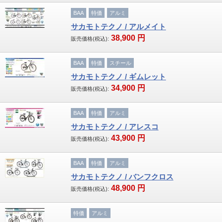
BAA
特価
アルミ
子供車
サカモトテクノ / アルメイト
38,900
円
販売価格(税込):
ブランド
GIANT
BAA
特価
スチール
サカモトテクノ / ギムレット
MERIDA・MIYATA
34,900
円
販売価格(税込):
KhodaaBloom・HODAKA
BAA
特価
アルミ
サカモトテクノ / アレスコ
RALEIGH・ARAYA
43,900
円
販売価格(税込):
WALKRIDE
BAA
特価
アルミ
BRIDGESTONE・ANCHOR
サカモトテクノ / バンフクロス
48,900
円
販売価格(税込):
GT Bicycles・FELT
特価
アルミ
SAKAMOTO TECHNO