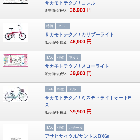
サカモトテクノ / コレル
36,900
円
販売価格(税込):
その他
特価
アルミ
パーツ
サカモトテクノ / カリブーライト
ヘルメット
46,900
円
販売価格(税込):
ライト
BAA
特価
アルミ
サカモトテクノ / メローライト
テールライト
39,900
円
販売価格(税込):
ワイヤーロック
BAA
特価
アルミ
ボトルケージ
サカモトテクノ / ミスティライトオートE
Ⅹ
サイクルグラブ
39,900
円
販売価格(税込):
空気入れ
BAA
特価
スチール
アサヒサイクル/サントスⅮX6s
サドル