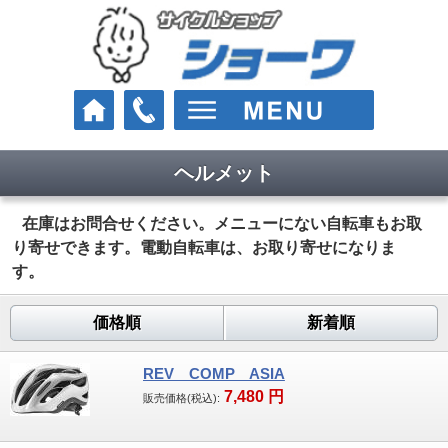
ヘルメット
車種
クロスバイク
在庫はお問合せください。メニューにない自転車もお取
り寄せできます。電動自転車は、お取り寄せになりま
ロードバイク
す。
マウンテンバイク
価格順
新着順
Eバイク（電動スポーツ車）
REV COMP ASIA
7,480
円
街乗り・通学・お買い物
販売価格(税込):
電動アシスト