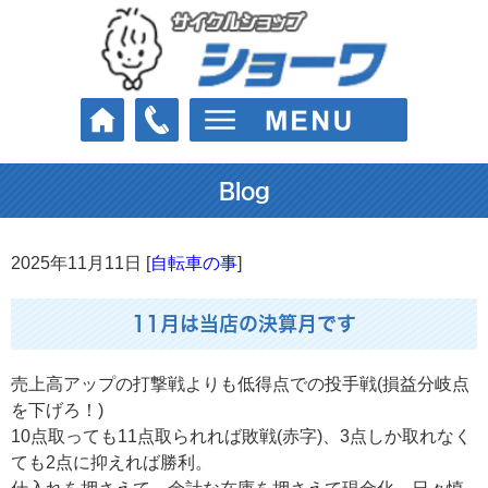
Blog
2025年11月11日 [
自転車の事
]
11月は当店の決算月です
売上高アップの打撃戦よりも低得点での投手戦(損益分岐点
を下げろ！)
10点取っても11点取られれば敗戦(赤字)、3点しか取れなく
ても2点に抑えれば勝利。