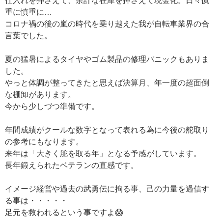
仕入れを押さえて、余計な在庫を押さえて現金化。日々慎
重に慎重に…
コロナ禍の後の嵐の時代を乗り越えた我が自転車業界の合
言葉でした。
夏の猛暑によるタイヤやゴム製品の修理パニックもありま
した。
やっと体調が整ってきたと思えば決算月、年一度の超面倒
な棚卸があります。
今から少しづつ準備です。
年間成績がクールな数字となって表れる為に今後の舵取り
の参考にもなります。
来年は「大きく舵を取る年」となる予感がしています。
長年鍛えられたベテランの直感です。
イメージ経営や過去の武勇伝に拘る事、己の力量を過信す
る事は・・・・・
足元を救われるという事ですよ😱