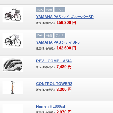
BAA
特価
アルミ
サイクルバック
YAMAHA PAS ウイズスーパーSP
グリップ・バーテープ
159,300
円
販売価格(税込):
ペダル
BAA
特価
アルミ
YAMAHA PASシテイSP5
タイヤ・チューブ
142,600
円
販売価格(税込):
ケミカル製品
REV COMP ASIA
7,480
円
その他
販売価格(税込):
店舗案内
CONTROL TOWER2
3,300
円
取扱いメーカー一覧
販売価格(税込):
お客様が投稿する！私、自転車を楽しんでい
Numen HL800cd
ます。
2,970
円
販売価格(税込):