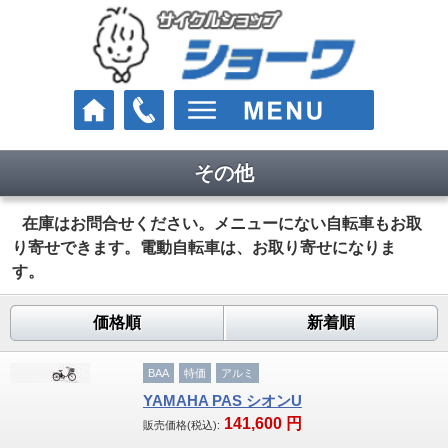
その他
車種
クロスバイク
在庫はお問合せください。メニューにない自転車もお取
り寄せできます。電動自転車は、お取り寄せになりま
ロードバイク
す。
マウンテンバイク
価格順
新着順
Eバイク（電動スポーツ車）
BAA
特価
アルミ
街乗り・通学・お買い物
YAMAHA PAS シオンU
141,600
円
販売価格(税込):
電動アシスト