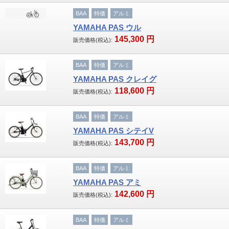
BAA
特価
アルミ
子供車
YAMAHA PAS ウル
145,300
円
販売価格(税込):
ブランド
GIANT
BAA
特価
アルミ
YAMAHA PAS クレイグ
MERIDA・MIYATA
118,600
円
販売価格(税込):
KhodaaBloom・HODAKA
BAA
特価
アルミ
YAMAHA PAS シテイV
RALEIGH・ARAYA
143,700
円
販売価格(税込):
WALKRIDE
BAA
特価
アルミ
BRIDGESTONE・ANCHOR
YAMAHA PAS アミ
142,600
円
販売価格(税込):
GT Bicycles・FELT
BAA
特価
アルミ
SAKAMOTO TECHNO