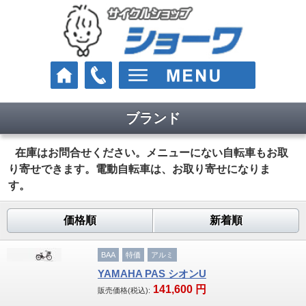
ブランド
車種
クロスバイク
在庫はお問合せください。メニューにない自転車もお取
り寄せできます。電動自転車は、お取り寄せになりま
ロードバイク
す。
マウンテンバイク
価格順
新着順
Eバイク（電動スポーツ車）
BAA
特価
アルミ
街乗り・通学・お買い物
YAMAHA PAS シオンU
141,600
円
販売価格(税込):
電動アシスト