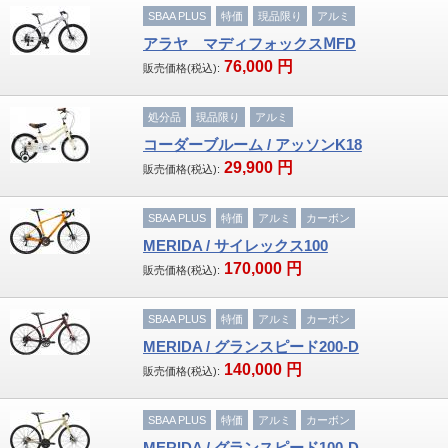
SBAA PLUS
特価
現品限り
アルミ
アラヤ マディフォックスⅯFD
76,000
円
販売価格(税込):
処分品
現品限り
アルミ
コーダーブルーム / アッソンK18
29,900
円
販売価格(税込):
SBAA PLUS
特価
アルミ
カーボン
MERIDA / サイレックス100
170,000
円
販売価格(税込):
SBAA PLUS
特価
アルミ
カーボン
MERIDA / グランスピード200‐D
140,000
円
販売価格(税込):
SBAA PLUS
特価
アルミ
カーボン
MERIDA / グランスピード100‐D