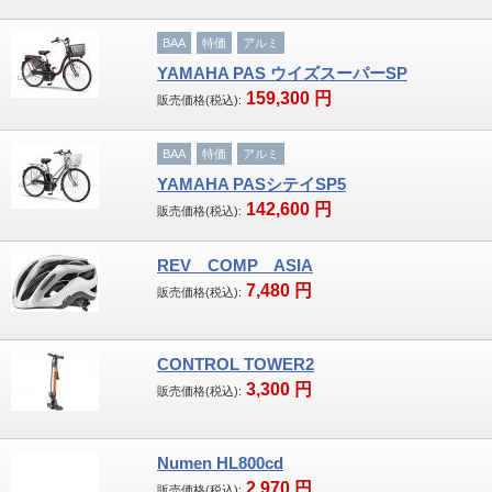
BAA
特価
アルミ
サイクルバック
YAMAHA PAS ウイズスーパーSP
グリップ・バーテープ
159,300
円
販売価格(税込):
ペダル
BAA
特価
アルミ
YAMAHA PASシテイSP5
タイヤ・チューブ
142,600
円
販売価格(税込):
ケミカル製品
REV COMP ASIA
7,480
円
その他
販売価格(税込):
店舗案内
CONTROL TOWER2
3,300
円
取扱いメーカー一覧
販売価格(税込):
お客様が投稿する！私、自転車を楽しんでい
Numen HL800cd
ます。
2,970
円
販売価格(税込):