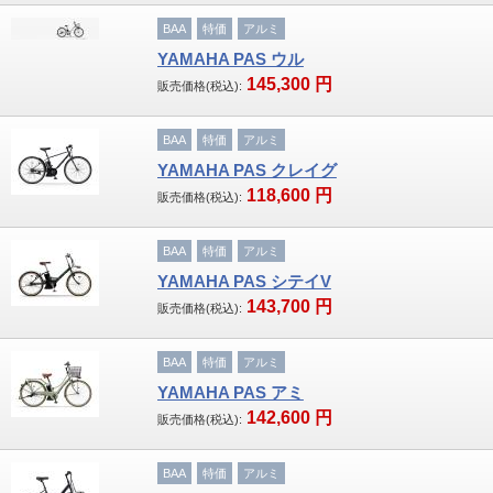
BAA
特価
アルミ
子供車
YAMAHA PAS ウル
145,300
円
販売価格(税込):
ブランド
GIANT
BAA
特価
アルミ
YAMAHA PAS クレイグ
MERIDA・MIYATA
118,600
円
販売価格(税込):
KhodaaBloom・HODAKA
BAA
特価
アルミ
YAMAHA PAS シテイV
RALEIGH・ARAYA
143,700
円
販売価格(税込):
WALKRIDE
BAA
特価
アルミ
BRIDGESTONE・ANCHOR
YAMAHA PAS アミ
142,600
円
販売価格(税込):
GT Bicycles・FELT
BAA
特価
アルミ
SAKAMOTO TECHNO