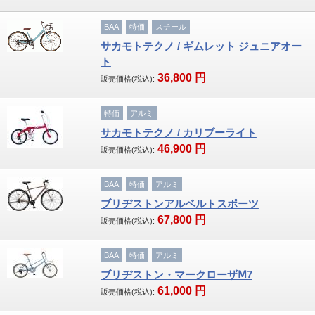
BAA
特価
スチール
サカモトテクノ / ギムレット ジュニアオー
ト
36,800
円
販売価格(税込):
特価
アルミ
サカモトテクノ / カリブーライト
46,900
円
販売価格(税込):
BAA
特価
アルミ
ブリヂストンアルベルトスポーツ
67,800
円
販売価格(税込):
BAA
特価
アルミ
ブリヂストン・マークローザⅯ7
61,000
円
販売価格(税込):