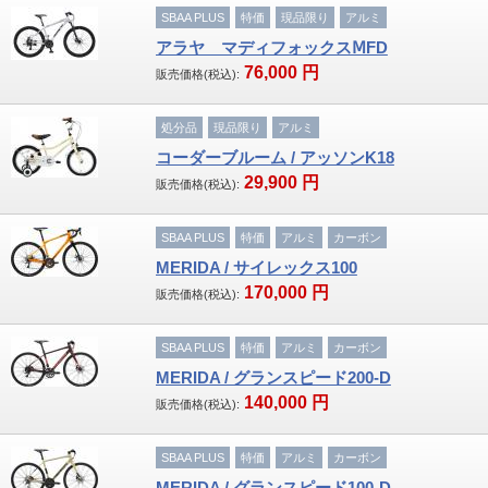
SBAA PLUS
特価
現品限り
アルミ
アラヤ マディフォックスⅯFD
76,000
円
販売価格(税込):
処分品
現品限り
アルミ
コーダーブルーム / アッソンK18
29,900
円
販売価格(税込):
SBAA PLUS
特価
アルミ
カーボン
MERIDA / サイレックス100
170,000
円
販売価格(税込):
SBAA PLUS
特価
アルミ
カーボン
MERIDA / グランスピード200‐D
140,000
円
販売価格(税込):
SBAA PLUS
特価
アルミ
カーボン
MERIDA / グランスピード100‐D