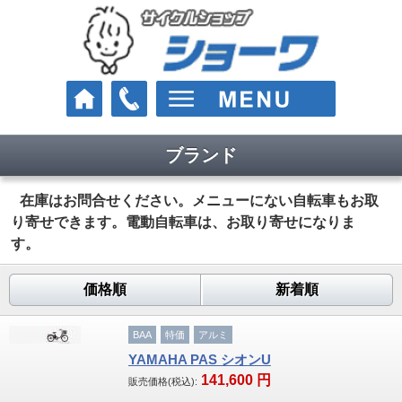
ブランド
車種
クロスバイク
在庫はお問合せください。メニューにない自転車もお取
り寄せできます。電動自転車は、お取り寄せになりま
ロードバイク
す。
マウンテンバイク
価格順
新着順
Eバイク（電動スポーツ車）
BAA
特価
アルミ
街乗り・通学・お買い物
YAMAHA PAS シオンU
141,600
円
販売価格(税込):
電動アシスト