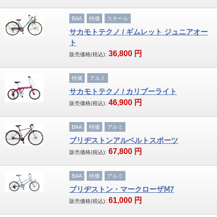
BAA
特価
スチール
サカモトテクノ / ギムレット ジュニアオー
ト
36,800
円
販売価格(税込):
特価
アルミ
サカモトテクノ / カリブーライト
46,900
円
販売価格(税込):
BAA
特価
アルミ
ブリヂストンアルベルトスポーツ
67,800
円
販売価格(税込):
BAA
特価
アルミ
ブリヂストン・マークローザⅯ7
61,000
円
販売価格(税込):