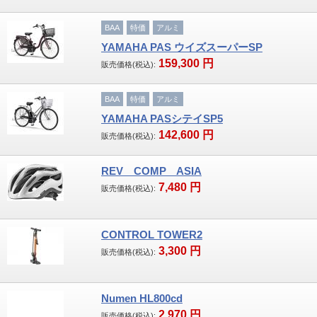
BAA
特価
アルミ
サイクルバック
YAMAHA PAS ウイズスーパーSP
グリップ・バーテープ
159,300
円
販売価格(税込):
ペダル
BAA
特価
アルミ
YAMAHA PASシテイSP5
タイヤ・チューブ
142,600
円
販売価格(税込):
ケミカル製品
REV COMP ASIA
7,480
円
その他
販売価格(税込):
店舗案内
CONTROL TOWER2
3,300
円
取扱いメーカー一覧
販売価格(税込):
お客様が投稿する！私、自転車を楽しんでい
Numen HL800cd
ます。
2,970
円
販売価格(税込):