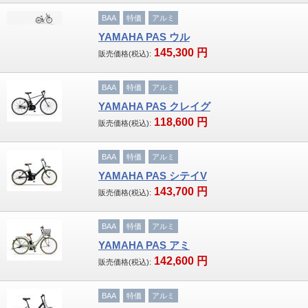
BAA
特価
アルミ
子供車
YAMAHA PAS ウル
145,300
円
販売価格(税込):
ブランド
GIANT
BAA
特価
アルミ
YAMAHA PAS クレイグ
MERIDA・MIYATA
118,600
円
販売価格(税込):
KhodaaBloom・HODAKA
BAA
特価
アルミ
YAMAHA PAS シテイV
RALEIGH・ARAYA
143,700
円
販売価格(税込):
WALKRIDE
BAA
特価
アルミ
BRIDGESTONE・ANCHOR
YAMAHA PAS アミ
142,600
円
販売価格(税込):
GT Bicycles・FELT
BAA
特価
アルミ
SAKAMOTO TECHNO